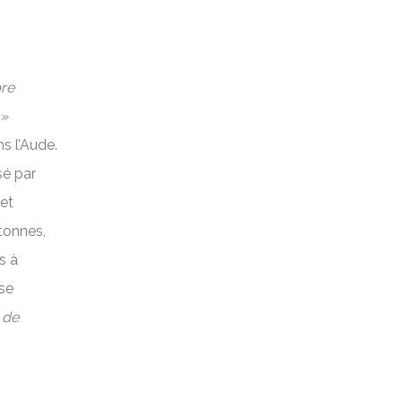
pre
 »
s l’Aude.
sé par
 et
tonnes,
s à
se
 de