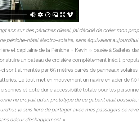
gt ans sur des péniches diesel, j’ai décidé de créer mon pro
ne péniche-hôtel électro-solaire, sans équivalent aujourd’hui
ère et capitaine de la Péniche « Kevin », basée à Salleles dan
 construire un bateau de croisière complètement inédit, propul
-ci sont alimentés par 65 mètres carrés de panneaux solaires
 batteries. Le tout met en mouvement un navire en acier de 50 
ersonnes et doté d’une accessibilité totale pour les personne
onne ne croyait qu’un prototype de ce gabarit était possible,
urd’hui, je suis fière de partager avec mes passagers ce rêve
et sans odeur d’échappement
. »