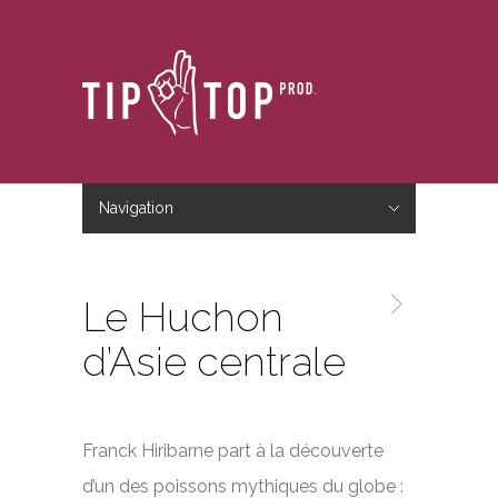
Navigation
Hide Navigation
Accueil
Le studio
Le blog
Nous contacter
Le Huchon
d’Asie centrale
Franck Hiribarne part à la découverte
d’un des poissons mythiques du globe :