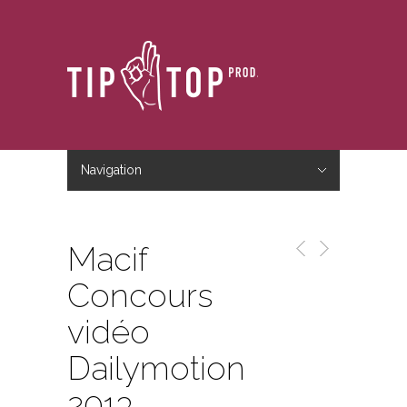
Navigation
Hide Navigation
Accueil
Le studio
Le blog
Nous contacter
Macif
Concours
vidéo
Dailymotion
2013