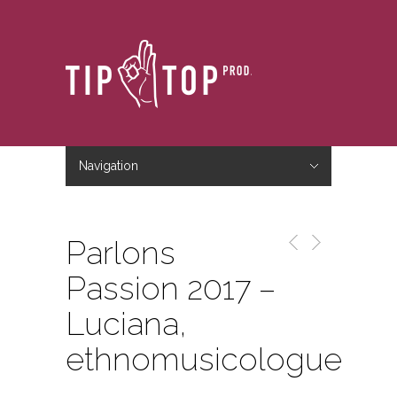
Navigation
Hide Navigation
Accueil
Le studio
Le blog
Nous contacter
Parlons
Passion 2017 –
Luciana,
ethnomusicologue