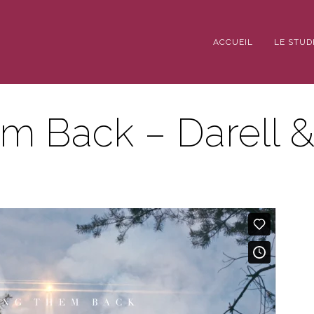
ACCUEIL
LE STUD
m Back – Darell 