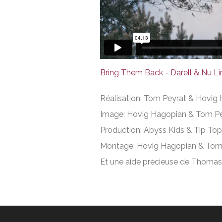
Bring Them Back - Darell & Nu Li
Réalisation: Tom Peyrat & Hovig
Image: Hovig Hagopian & Tom P
Production: Abyss Kids & Tip To
Montage: Hovig Hagopian & Tom
Et une aide précieuse de Thomas