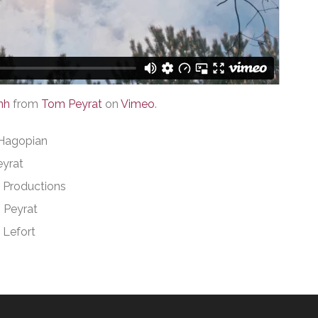
nh
from
Tom Peyrat
on
Vimeo
.
 Hagopian
eyrat
p Productions
 Peyrat
 Lefort