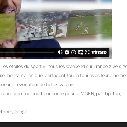
es étoiles du sport » , tous les weekend sur France 2 vers 2
le montante, en duo, partagent tour à tour avec leur binôme,
coeur et évocateur de belles valeurs.
veau programme court concocté pour la MGEN, par Tip Top,
ctobre, 20h50.