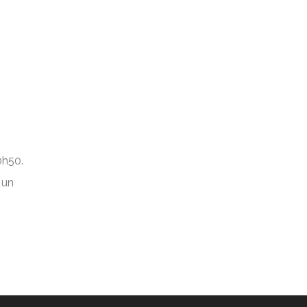
0h50.
 un