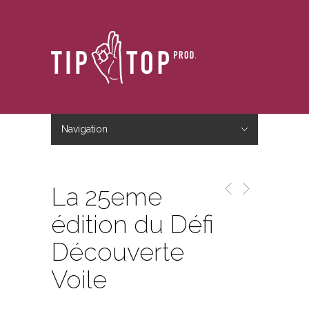
Navigation
Hide Navigation
Accueil
Le studio
Le blog
Nous contacter
La 25eme
édition du Défi
Découverte
Voile