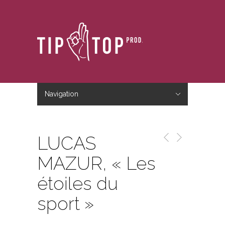
Navigation
Hide Navigation
Accueil
Le studio
Le blog
Nous contacter
LUCAS
MAZUR, « Les
étoiles du
sport »