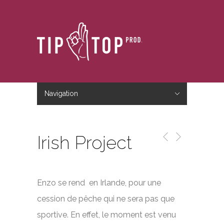
Navigation
Hide Navigation
Accueil
Le studio
Le blog
Nous contacter
Irish Project
Enzo se rend en Irlande, pour une
cession de pêche qui ne sera pas que
sportive. En effet, le moment est venu