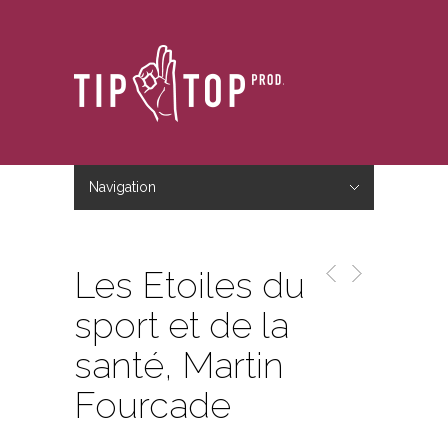
Navigation
Hide Navigation
Accueil
Le studio
Le blog
Nous contacter
Les Etoiles du
sport et de la
santé, Martin
Fourcade