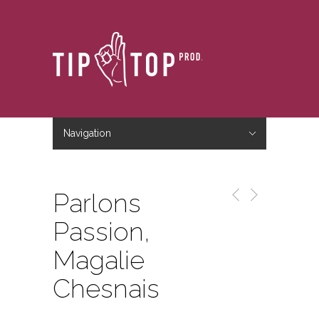
Navigation
Hide Navigation
Accueil
Le studio
Le blog
Nous contacter
Parlons
Passion,
Magalie
Chesnais