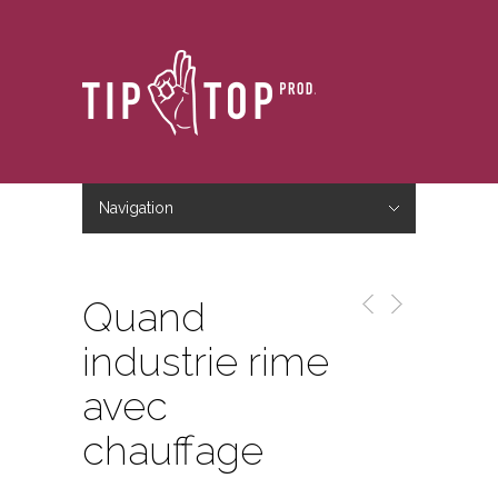
Navigation
Hide Navigation
Accueil
Le studio
Le blog
Nous contacter
Quand
industrie rime
avec
chauffage