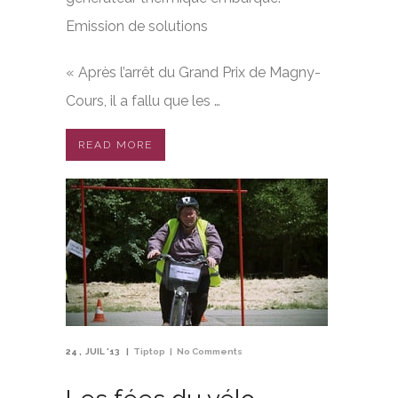
Emission de solutions
« Après l’arrêt du Grand Prix de Magny-
Cours, il a fallu que les …
READ MORE
24
JUIL '13
Tiptop
No Comments