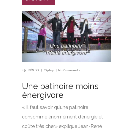
READ MORE
19
FÉV '12
Tiptop
No Comments
Une patinoire moins
énergivore
« Il faut savoir qu’une patinoire
consomme énormément d’énergie et
coûte très cher» explique Jean-René