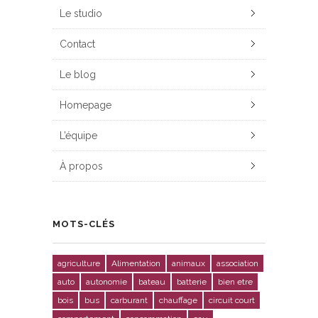
Le studio
Contact
Le blog
Homepage
L’équipe
À propos
MOTS-CLÉS
agriculture
Alimentation
animaux
association
auto
autonomie
bateau
batterie
bien etre
bois
bus
carburant
chauffage
circuit court