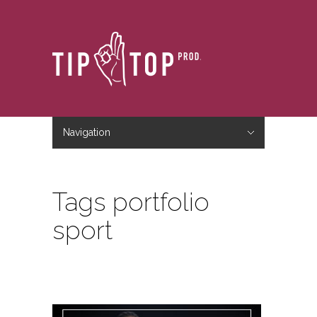
Navigation
Hide Navigation
Accueil
Le studio
Le blog
Nous contacter
Tags portfolio
sport