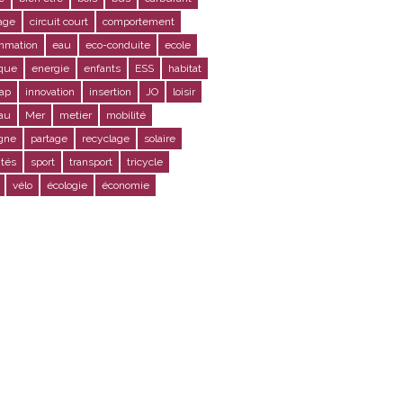
age
circuit court
comportement
mmation
eau
eco-conduite
ecole
ique
energie
enfants
ESS
habitat
ap
innovation
insertion
JO
loisir
au
Mer
metier
mobilité
gne
partage
recyclage
solaire
ités
sport
transport
tricycle
vélo
écologie
économie