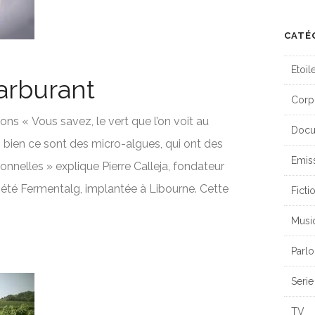
CATÉ
Etoil
carburant
Corp
ons « Vous savez, le vert que l’on voit au
Docu
 bien ce sont des micro-algues, qui ont des
Emis
onnelles » explique Pierre Calleja, fondateur
iété Fermentalg, implantée à Libourne. Cette
Ficti
Musi
Parlo
Serie
TV