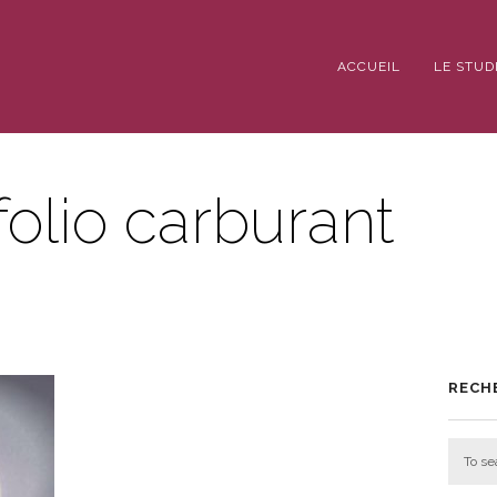
ACCUEIL
LE STUD
folio carburant
RECH