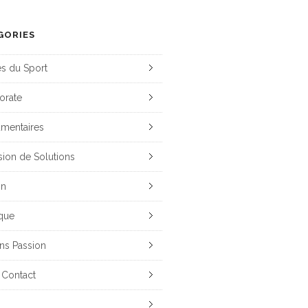
GORIES
es du Sport
orate
mentaires
sion de Solutions
on
que
ns Passion
 Contact