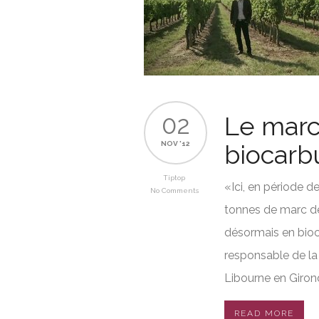
02
Le marc
NOV '12
biocarb
Tiptop
«Ici, en période 
No Comments
tonnes de marc de
désormais en bioc
responsable de la 
Libourne en Giron
READ MORE