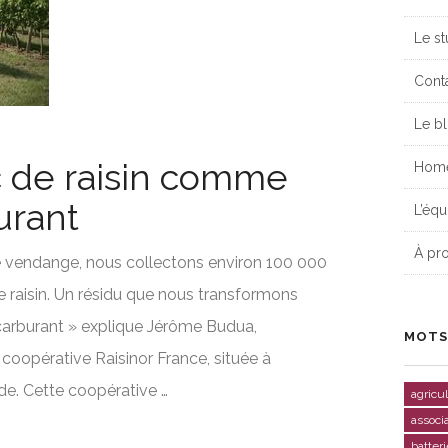
Le st
Cont
Le b
 de raisin comme
Hom
urant
L’équ
À pr
de vendange, nous collectons environ 100 000
 raisin. Un résidu que nous transformons
arburant » explique Jérôme Budua,
MOTS
coopérative Raisinor France, située à
de. Cette coopérative …
agricu
associ
batteri