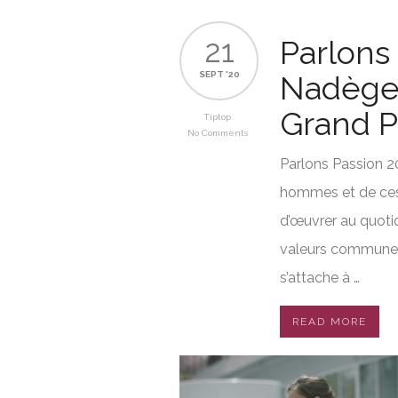
21
Parlons
SEPT '20
Nadège
Grand P
Tiptop
No Comments
Parlons Passion 20
hommes et de ces
d’œuvrer au quoti
valeurs communes
s’attache à …
READ MORE