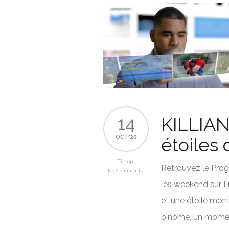
14
KILLIAN
OCT '20
étoiles 
Tiptop
Retrouvez le Prog
No Comments
les weekend sur F
et une étoile mont
binôme, un moment