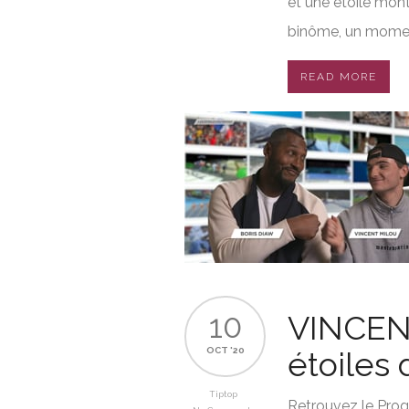
et une étoile mont
binôme, un moment
READ MORE
10
VINCEN
OCT '20
étoiles 
Tiptop
Retrouvez le Prog