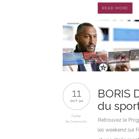
READ MORE
11
BORIS D
OCT '20
du spor
Tiptop
Retrouvez le Prog
No Comments
les weekend sur F