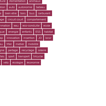
lture
Alimentation
animaux
ation
auto
autonomie
bateau
e
bien etre
bois
bus
carburant
age
circuit court
comportement
mmation
eau
eco-conduite
ecole
ique
energie
enfants
ESS
habitat
ap
innovation
insertion
JO
loisir
au
Mer
metier
mobilité
gne
partage
recyclage
solaire
ités
sport
transport
tricycle
vélo
écologie
économie