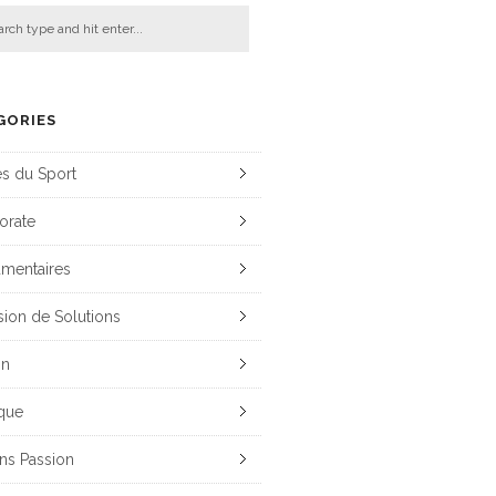
GORIES
es du Sport
orate
mentaires
sion de Solutions
on
que
ns Passion