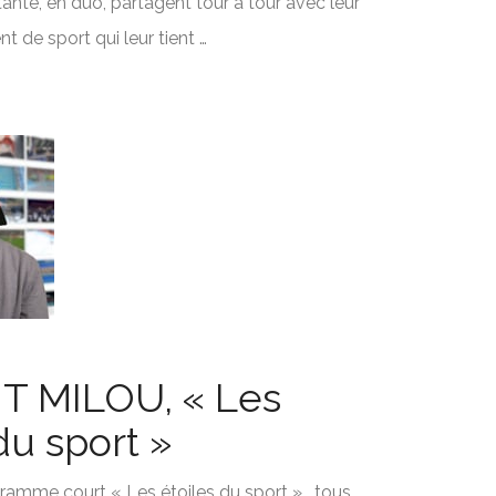
ante, en duo, partagent tour à tour avec leur
 de sport qui leur tient …
T MILOU, « Les
du sport »
ramme court « Les étoiles du sport » , tous