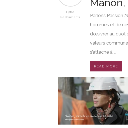
Manon, 
Tiptop
Parlons Passion 20
No Comments
hommes et de ces
d’œuvrer au quoti
valeurs communes
s’attache à …
READ MORE