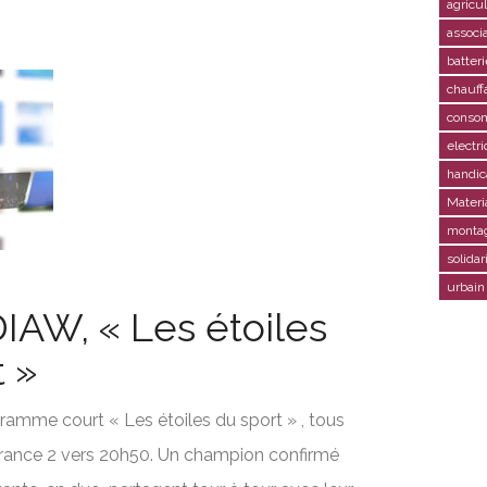
agricu
associ
batteri
chauff
conso
electr
handic
Materi
monta
solidar
urbain
IAW, « Les étoiles
t »
ramme court « Les étoiles du sport » , tous
rance 2 vers 20h50. Un champion confirmé