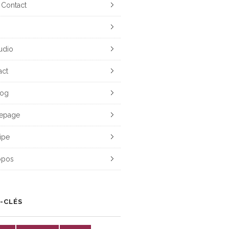
 Contact
udio
act
log
epage
ipe
opos
-CLÉS