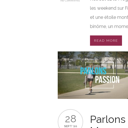
No Comments
les weekend sur F
et une étoile mont
binôme, un moment
READ MORE
28
Parlons
SEPT '20