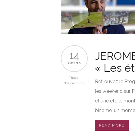
14
JEROME
OCT '20
« Les ét
Tiptop
Retrouvez le Prog
No Comments
les weekend sur F
et une étoile mont
binôme, un moment
READ MORE