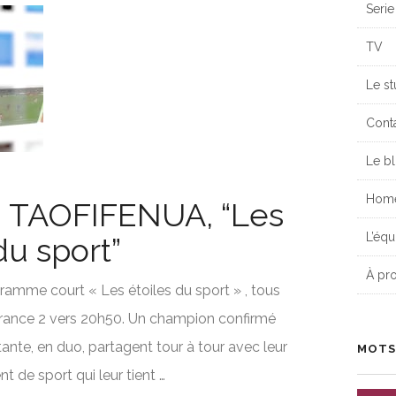
Serie
TV
Le st
Cont
Le b
Hom
 TAOFIFENUA, “Les
L’équ
du sport”
À pr
ramme court « Les étoiles du sport » , tous
rance 2 vers 20h50. Un champion confirmé
ante, en duo, partagent tour à tour avec leur
MOTS
 de sport qui leur tient …