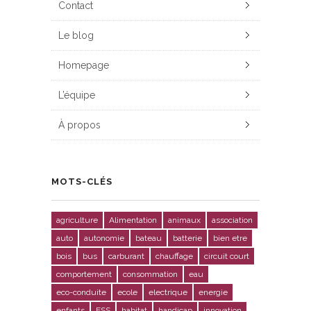
Contact
Le blog
Homepage
L’équipe
À propos
MOTS-CLÉS
agriculture
Alimentation
animaux
association
auto
autonomie
bateau
batterie
bien etre
bois
bus
carburant
chauffage
circuit court
comportement
consommation
eau
eco-conduite
ecole
electrique
energie
enfants
ESS
habitat
handicap
innovation