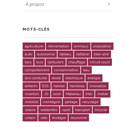
À propos
MOTS-CLÉS
agriculture
Alimentation
animaux
association
auto
autonomie
bateau
batterie
bien etre
bois
bus
carburant
chauffage
circuit court
comportement
consommation
eau
eco-conduite
ecole
electrique
energie
enfants
ESS
habitat
handicap
innovation
insertion
JO
loisir
Materiau
Mer
metier
mobilité
montagne
partage
recyclage
solaire
solidarités
sport
transport
tricycle
urbain
vélo
écologie
économie