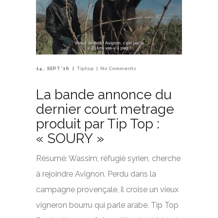
14
SEPT '16
Tiptop
No Comments
La bande annonce du
dernier court metrage
produit par Tip Top :
« SOURY »
Résumé: Wassim, réfugié syrien, cherche
à rejoindre Avignon. Perdu dans la
campagne provençale, il croise un vieux
vigneron bourru qui parle arabe. Tip Top