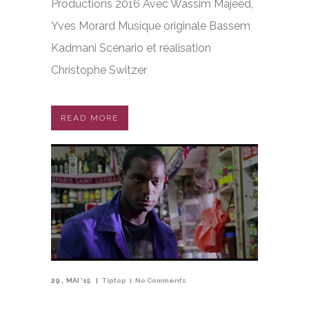
Productions 2016 Avec Wassim Majeed,
Yves Morard Musique originale Bassem
Kadmani Scénario et réalisation
Christophe Switzer
READ MORE
29
MAI '15
Tiptop
No Comments