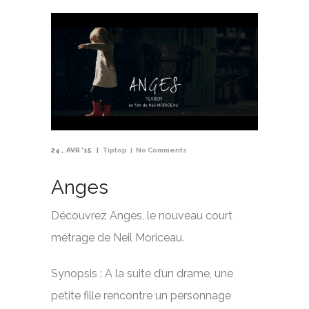
24
AVR '15
Tiptop
No Comments
Anges
Découvrez Anges, le nouveau court
métrage de Neil Moriceau.
Synopsis : A la suite d’un drame, une
petite fille rencontre un personnage