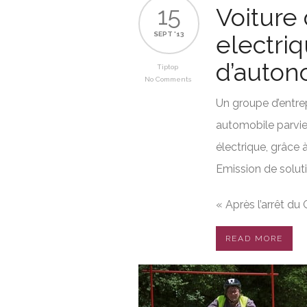
15
Voiture
SEPT '13
electri
d’auton
Tiptop
No Comments
Un groupe d’entrep
automobile parvie
électrique, grâce
Emission de solut
« Après l’arrêt du 
READ MORE