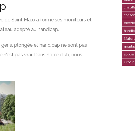
ap
chauff
conso
e de Saint Malo a formé ses moniteurs et
electr
 bateau adapté au handicap.
handic
Materi
es gens, plongée et handicap ne sont pas
monta
e n’est pas vrai. Dans notre club, nous …
solidar
urbain