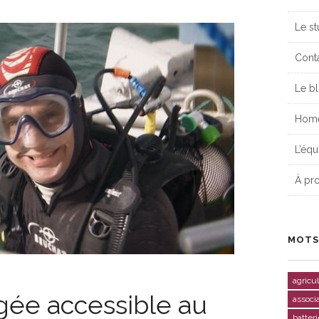
Le st
Cont
Le b
Hom
L’équ
À pr
MOTS
agricu
gée accessible au
associ
batteri