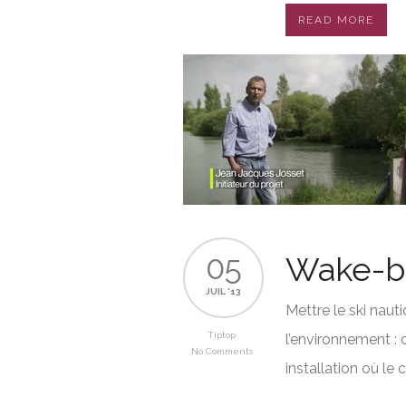
READ MORE
05
Wake-bo
JUIL '13
Mettre le ski naut
Tiptop
l’environnement : c
No Comments
installation où le