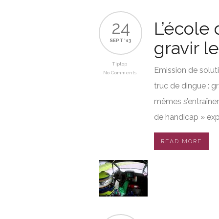
24
L’école 
SEPT '13
gravir 
Tiptop
Emission de soluti
No Comments
truc de dingue : g
mêmes s’entraînent
de handicap » expl
READ MORE