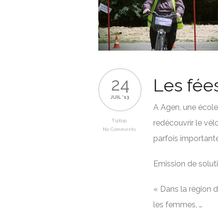
24
Les fée
JUIL '13
A Agen, une école
Tiptop
redécouvrir le vél
No Comments
parfois important
Emission de solut
« Dans la région
les femmes, …