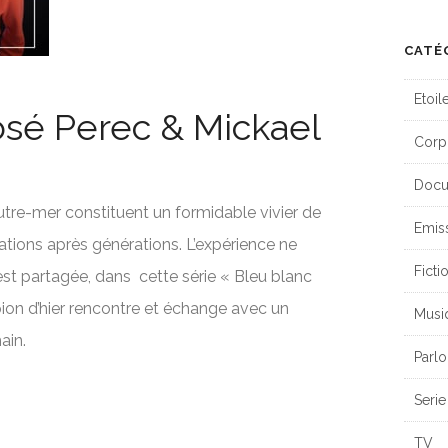
CATÉ
Etoil
osé Perec & Mickael
Corp
Docu
Outre-mer constituent un formidable vivier de
Emis
tions après générations. L’expérience ne
Ficti
 est partagée, dans cette série « Bleu blanc
ion d’hier rencontre et échange avec un
Musi
ain.
Parlo
Serie
TV