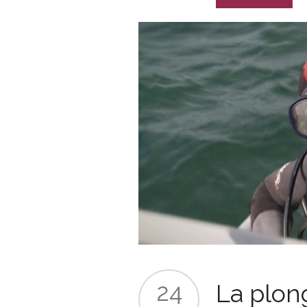
24
La plon