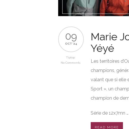
09
Marie J
OCT '24
Yéyé
Tiptop
Les territoires d’
No Comments
champions, généra
valant que si elle
Sport », un champ
champion de dem
Série de 12x7mn …
READ MORE