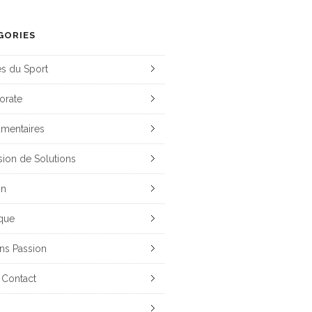
GORIES
es du Sport
orate
mentaires
sion de Solutions
on
que
ns Passion
 Contact