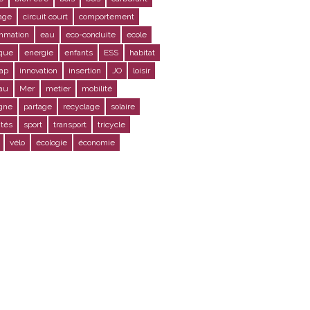
age
circuit court
comportement
mmation
eau
eco-conduite
ecole
ique
energie
enfants
ESS
habitat
ap
innovation
insertion
JO
loisir
au
Mer
metier
mobilité
gne
partage
recyclage
solaire
ités
sport
transport
tricycle
vélo
écologie
économie