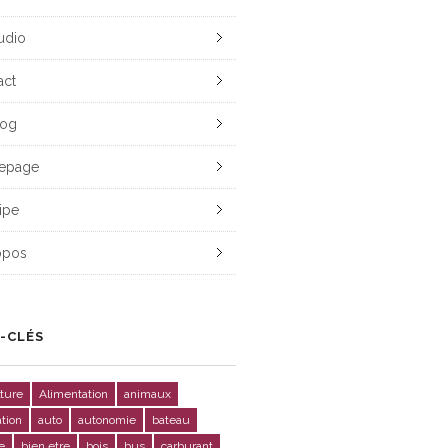
udio
act
log
epage
ipe
opos
-CLÉS
lture
Alimentation
animaux
ation
auto
autonomie
bateau
e
bien etre
bois
bus
carburant