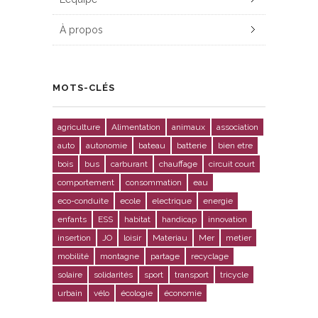
À propos
MOTS-CLÉS
agriculture
Alimentation
animaux
association
auto
autonomie
bateau
batterie
bien etre
bois
bus
carburant
chauffage
circuit court
comportement
consommation
eau
eco-conduite
ecole
electrique
energie
enfants
ESS
habitat
handicap
innovation
insertion
JO
loisir
Materiau
Mer
metier
mobilité
montagne
partage
recyclage
solaire
solidarités
sport
transport
tricycle
urbain
vélo
écologie
économie