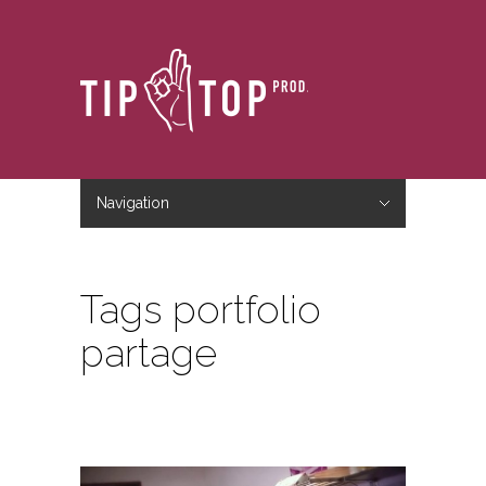
Navigation
Hide Navigation
Accueil
Le studio
Le blog
Nous contacter
Tags portfolio
partage