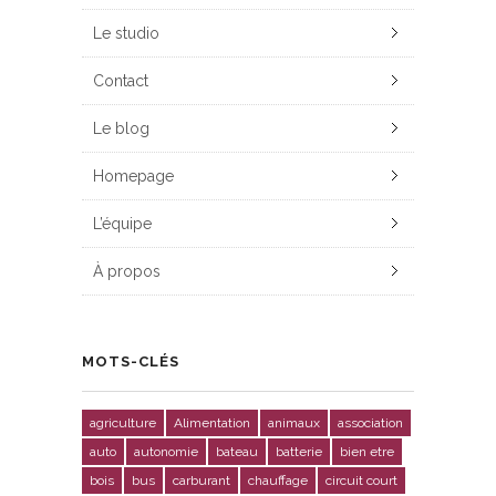
Le studio
Contact
Le blog
Homepage
L’équipe
À propos
MOTS-CLÉS
agriculture
Alimentation
animaux
association
auto
autonomie
bateau
batterie
bien etre
bois
bus
carburant
chauffage
circuit court