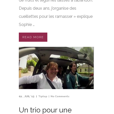
de fruits et légumes laissés à l’abandon.
Depuis deux ans, j’organise des
cueillettes pour les ramasser » explique
Sophie …
READ MORE
07
JUIL '13
Tiptop
No Comments
Un trio pour une