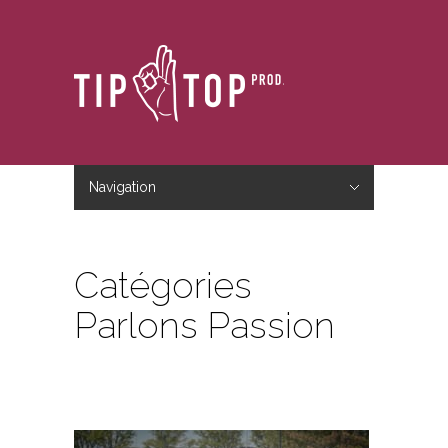
Navigation
Hide Navigation
Accueil
Le studio
Le blog
Nous contacter
Catégories
Parlons Passion