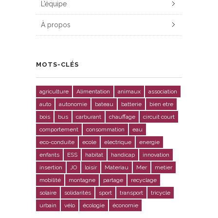
L’équipe
À propos
MOTS-CLÉS
agriculture
Alimentation
animaux
association
auto
autonomie
bateau
batterie
bien etre
bois
bus
carburant
chauffage
circuit court
comportement
consommation
eau
eco-conduite
ecole
electrique
energie
enfants
ESS
habitat
handicap
innovation
insertion
JO
loisir
Materiau
Mer
metier
mobilité
montagne
partage
recyclage
solaire
solidarités
sport
transport
tricycle
urbain
vélo
écologie
économie